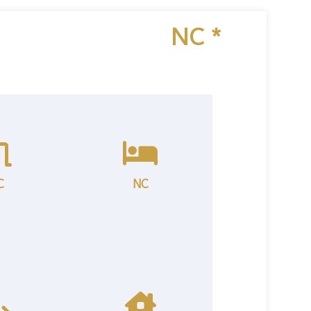
NC *
C
NC