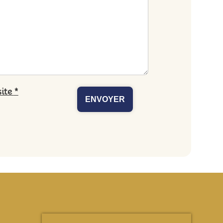
site
*