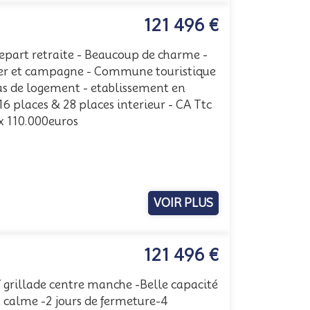
121 496 €
epart retraite - Beaucoup de charme -
mer et campagne - Commune touristique
pas de logement - etablissement en
16 places & 28 places interieur - CA Ttc
x 110.000euros
d
VOIR PLUS
121 496 €
 grillade centre manche -Belle capacité
u calme -2 jours de fermeture-4