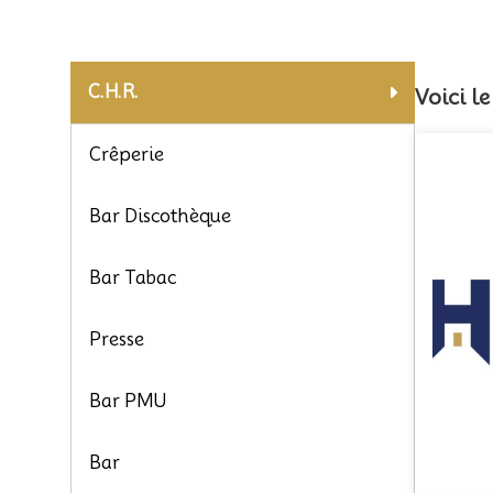
C.H.R.
Voici l
Crêperie
Bar Discothèque
Bar Tabac
Presse
Bar PMU
Bar