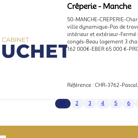
Crêperie - Manche
50-MANCHE-CREPERIE-Charma
ville dynamique-Pas de trava
intérieur et extérieur-Ferm
congés-Beau logement 3 chamb
162 000€-EBER 65 000 €-PRI
Référence : CHR-3762-Pascal
[1]
2
3
4
5
6