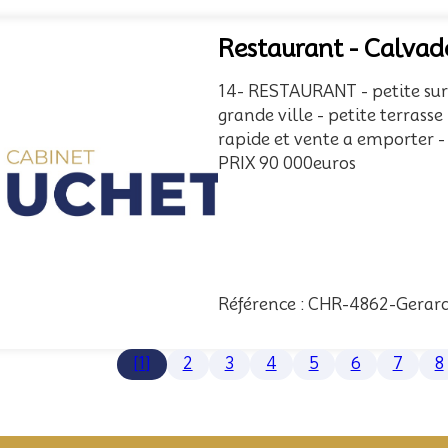
Restaurant - Calvad
14- RESTAURANT - petite sur
grande ville - petite terrass
rapide et vente a emporter -
PRIX 90 000euros
Référence : CHR-4862-Gerar
[1]
2
3
4
5
6
7
8