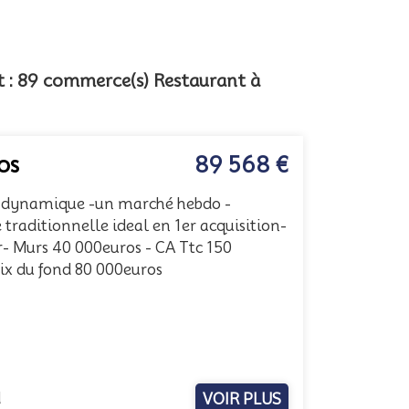
nt : 89 commerce(s) Restaurant à
os
89 568 €
e dynamique -un marché hebdo -
traditionnelle ideal en 1er acquisition-
- Murs 40 000euros - CA Ttc 150
ix du fond 80 000euros
d
VOIR PLUS