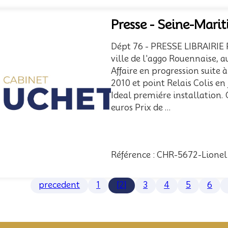
Presse - Seine-Mari
Dépt 76 - PRESSE LIBRAIRIE 
ville de l'aggo Rouennaise, a
Affaire en progression suite 
2010 et point Relais Colis en
Ideal premiére installation.
euros Prix de ...
Référence : CHR-5672-Lionel
precedent
1
[2]
3
4
5
6